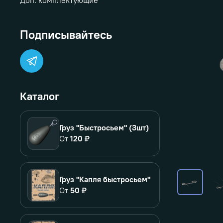
Доп. комплектующие
Подписывайтесь
Каталог
Груз "Быстросьем" (3шт)
От
120 ₽
Груз "Капля быстросьем"
От
50 ₽