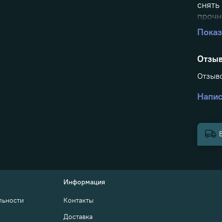
снять
прочн
силу 
Показ
трех р
упако
Отзы
Отзыво
Напис
Информация
льности
Контакты
Доставка