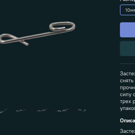
10м
Засте
снять
прочн
силу 
трех р
упако
Опис
Засте