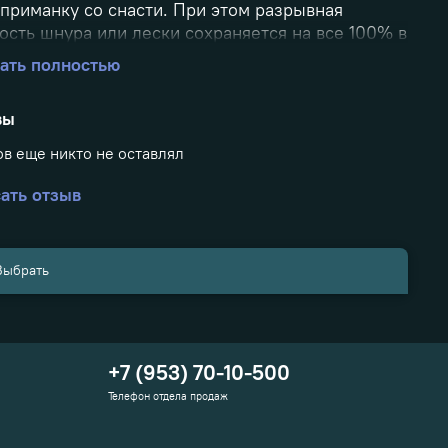
 приманку со снасти. При этом разрывная
ость шнура или лески сохраняется на все 100% в
отсутствие узла на монтаже. Производится в
ать полностью
азмерах: 1 - 10мм., 2 - 13,5мм., 3 - 20мм. В
вке 10шт.
вы
в еще никто не оставлял
ать отзыв
Выбрать
+7 (953) 70-10-500
Телефон отдела продаж