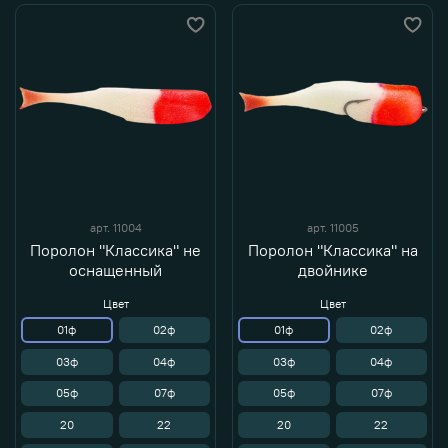
арт.
11004
арт.
11005
Поролон "Классика" не
Поролон "Классика" на
оснащенный
двойнике
Цвет
Цвет
01ф
02ф
01ф
02ф
03ф
04ф
03ф
04ф
05ф
07ф
05ф
07ф
20
22
20
22