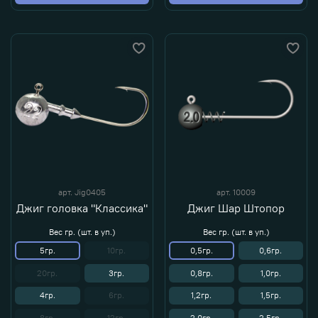
арт.
Jig0405
арт.
10009
Джиг головка "Классика"
Джиг Шар Штопор
Вес гр. (шт. в уп.)
Вес гр. (шт. в уп.)
5гр.
10гр.
0,5гр.
0,6гр.
20гр.
3гр.
0,8гр.
1,0гр.
4гр.
6гр.
1,2гр.
1,5гр.
8гр.
12гр.
2,0гр.
2,5гр.