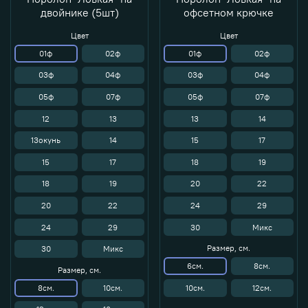
двойнике (5шт)
офсетном крючке
Цвет
Цвет
01ф
02ф
01ф
02ф
03ф
04ф
03ф
04ф
05ф
07ф
05ф
07ф
12
13
13
14
13окунь
14
15
17
15
17
18
19
18
19
20
22
20
22
24
29
24
29
30
Микс
Размер, см.
30
Микс
6см.
8см.
Размер, см.
8см.
10см.
10см.
12см.