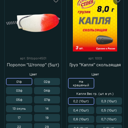
арт.
Shtopor4501
арт.
1003
Поролон "Штопор" (5шт)
Груз "Капля" скользящая
Цвет
Цвет
01ф
02ф
Не
крашеный
03ф
04ф
Капля Вес гр. (шт. в уп.)
05ф
07ф
0,2 (10шт)
0,3 (10шт)
13 окунь
14
0,4 (10шт)
0,5 (10шт)
17
19
0,6 (10шт)
0,7 (10шт)
22
29