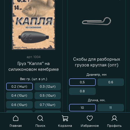
арт.
1004
Скобы для разборных
Груз "Капля" на
грузов круглая (опт)
силиконовом кембрике
Диаметр, мм
Вес гр. (шт. в уп.)
0,5
0.6
0.2 (14шт)
0.3 (12шт)
0.8
0.4 (10шт)
0.5 (10шт)
Длина, мм.
0.6 (10шт)
0.7 (10шт)
10
11
0.8 (8шт)
1.0 (8шт)
12
13
1.25 (8шт)
1.5 (8шт)
Главная
Поиск
Корзина
Избранное
Профиль
14
15