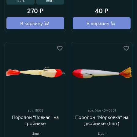
12см.
16см.
270 ₽
40 ₽
В корзину
В корзину
арт.
11008
арт.
MorkDV0601
Поролон "Ловкая" на
Поролон "Морковка" на
тройнике
двойнике (5шт)
Цвет
Цвет