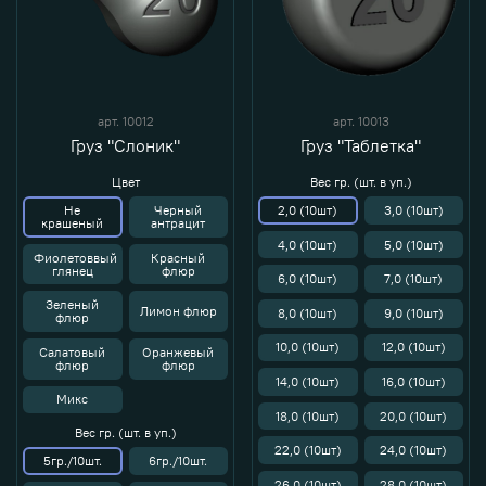
арт.
10012
арт.
10013
Груз "Слоник"
Груз "Таблетка"
Цвет
Вес гр. (шт. в уп.)
Не
Черный
2,0 (10шт)
3,0 (10шт)
крашеный
антрацит
4,0 (10шт)
5,0 (10шт)
Фиолетоввый
Красный
глянец
флюр
6,0 (10шт)
7,0 (10шт)
Зеленый
Лимон флюр
8,0 (10шт)
9,0 (10шт)
флюр
10,0 (10шт)
12,0 (10шт)
Салатовый
Оранжевый
флюр
флюр
14,0 (10шт)
16,0 (10шт)
Микс
18,0 (10шт)
20,0 (10шт)
Вес гр. (шт. в уп.)
22,0 (10шт)
24,0 (10шт)
5гр./10шт.
6гр./10шт.
26,0 (10шт)
28,0 (10шт)