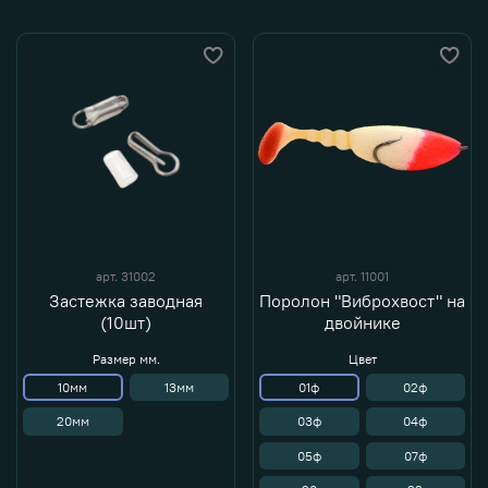
арт.
31002
арт.
11001
Застежка заводная
Поролон "Виброхвост" на
(10шт)
двойнике
Размер мм.
Цвет
10мм
13мм
01ф
02ф
20мм
03ф
04ф
05ф
07ф