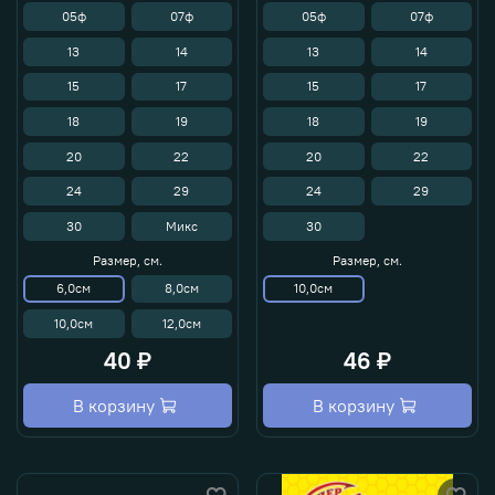
05ф
07ф
05ф
07ф
13
14
13
14
15
17
15
17
18
19
18
19
20
22
20
22
24
29
24
29
30
Микс
30
Размер, см.
Размер, см.
6,0см
8,0см
10,0см
10,0см
12,0см
40 ₽
46 ₽
В корзину
В корзину