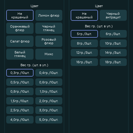
Цвет
Цвет
Не
Не
Черный
Лимон флюр
крашеный
крашеный
антрацит
Вес гр. (шт. в уп.)
Оранжевый
Черный
флюр
глянец
5гр./3шт.
6гр./3шт.
Розовый
Салат флюр
флюр
8гр./3шт.
10гр./3шт.
Белый
12гр./3шт.
14гр./3шт.
Микс
глянец
16гр./3шт.
18гр./3шт.
Вес гр. (шт. в уп.)
0,3гр./10шт.
0,4гр./10шт.
0,5гр./10шт.
0,6гр./10шт.
0,8гр./10шт.
1,0гр./10шт.
1,5гр./10шт.
2,0гр./10шт.
2,5гр./10шт.
3,0гр./10шт.
4,0гр./10шт.
5,0гр./10шт.