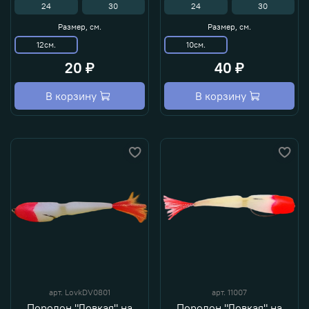
24
30
24
30
Размер, см.
Размер, см.
12см.
10см.
20 ₽
40 ₽
В корзину
В корзину
арт.
LovkDV0801
арт.
11007
Поролон "Ловкая" на
Поролон "Ловкая" на