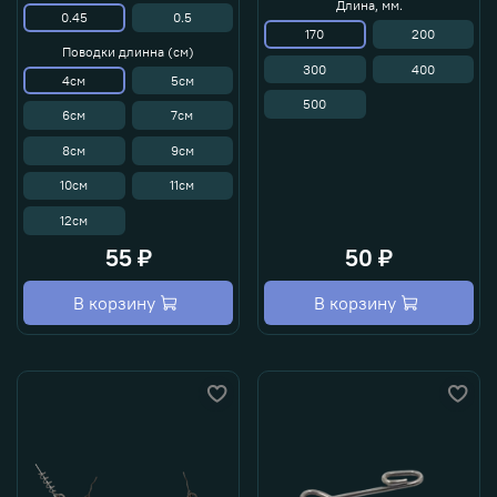
Длина, мм.
0.45
0.5
170
200
Поводки длинна (см)
300
400
4см
5см
500
6см
7см
8см
9см
10см
11см
12см
55 ₽
50 ₽
В корзину
В корзину