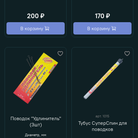
200 ₽
170 ₽
В корзину
В корзину
арт.
1015
Поводок "Удлинитель"
Тубус СуперСпин для
(3шт)
поводков
Диаметр, мм