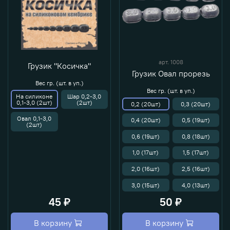
арт.
1008
Грузик "Косичка"
Грузик Овал прорезь
Вес гр. (шт. в уп.)
Вес гр. (шт. в уп.)
На силиконе
Шар 0,2-3,0
0,1-3,0 (2шт)
(2шт)
0,2 (20шт)
0,3 (20шт)
Овал 0,1-3,0
0,4 (20шт)
0,5 (19шт)
(2шт)
0,6 (19шт)
0,8 (18шт)
1,0 (17шт)
1,5 (17шт)
2,0 (16шт)
2,5 (16шт)
3,0 (15шт)
4,0 (13шт)
45 ₽
50 ₽
В корзину
В корзину