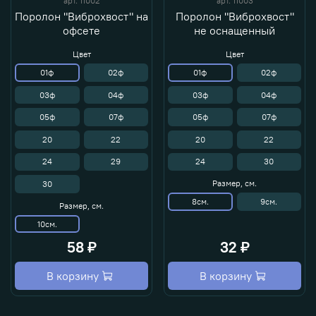
арт.
11002
арт.
11003
Поролон "Виброхвост" на
Поролон "Виброхвост"
офсете
не оснащенный
Цвет
Цвет
01ф
02ф
01ф
02ф
03ф
04ф
03ф
04ф
05ф
07ф
05ф
07ф
20
22
20
22
24
29
24
30
Размер, см.
30
8см.
9см.
Размер, см.
10см.
58 ₽
32 ₽
В корзину
В корзину