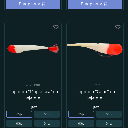
В корзину
В корзину
арт.
11010
арт.
11011
Поролон "Морковка" на
Поролон "Слаг" на
офсете
офсете
Цвет
Цвет
01ф
02ф
01ф
02ф
03ф
04ф
03ф
04ф